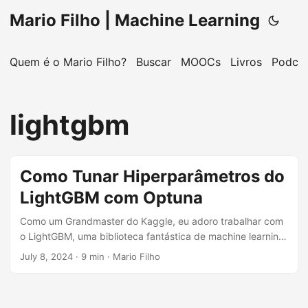
Mario Filho | Machine Learning
Quem é o Mario Filho?
Buscar
MOOCs
Livros
Podcas
lightgbm
Como Tunar Hiperparâmetros do
LightGBM com Optuna
Como um Grandmaster do Kaggle, eu adoro trabalhar com
o LightGBM, uma biblioteca fantástica de machine learning
que se tornou uma das minhas ferramentas preferidas. Eu
July 8, 2024
· 9 min · Mario Filho
sempre foco em tunar os hiperparâmetros do modelo antes
de mergulhar na engenharia de features. Ao ajustar seus
hiperparâmetros primeiro, você vai espremer cada gota de